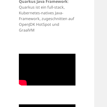
Quarkus Java Framework
:
Quarkus ist ein full-stack,
Kubernetes-natives Java-
Framework, zugeschnitten auf
OpenJDK HotSpot und
GraalVM