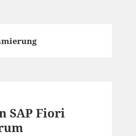
mmierung
n SAP Fiori
arum