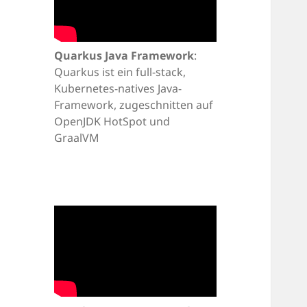
Quarkus Java Framework
:
Quarkus ist ein full-stack,
Kubernetes-natives Java-
Framework, zugeschnitten auf
OpenJDK HotSpot und
GraalVM